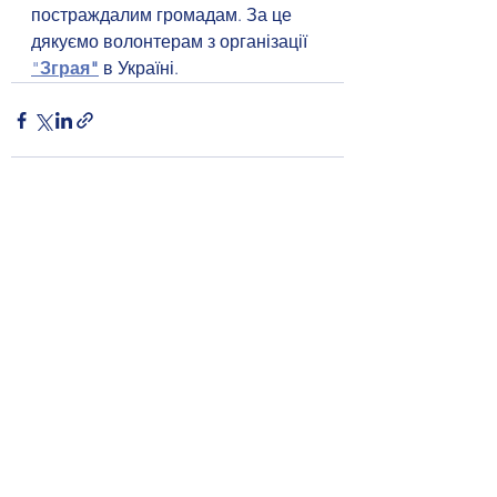
постраждалим громадам. За це 
дякуємо волонтерам з організації 
"
Зграя"
 в Україні.
Дивитися всі
Останні пости