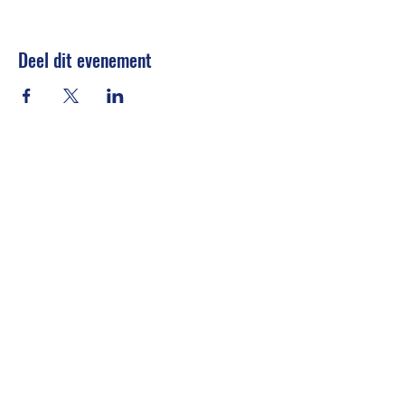
Deel dit evenement
Stichting Oekraïense Club
oekraienseclub@gmail.com
Lobeliuslaan 329, 1504EE Zaandam (postal
address)
KvK-nummer
90065425
RSIN
865199802