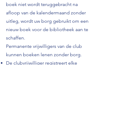
boek niet wordt teruggebracht na
afloop van de kalendermaand zonder
uitleg, wordt uw borg gebruikt om een
nieuw boek voor de bibliotheek aan te
schaffen.
Permanente vrijwilligers van de club
kunnen boeken lenen zonder borg.
De clubvrijwilliger registreert elke
nieuwe lezer in het registratieboek—
waarbij hun voor- en achternaam,
telefoonnummer en e-mail worden
genoteerd. Elke lezer wordt ook
geregistreerd als gebruiker van de
Stichting Oekraïense Club Bibliotheek
op de website
https://oekraienseclub.librarika.com
—