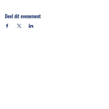
Deel dit evenement
Stichting Oekraïense Club
oekraienseclub@gmail.com
Lobeliuslaan 329, 1504EE Zaandam (postal
address)
KvK-nummer
90065425
RSIN
865199802