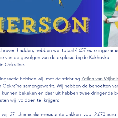
chreven hadden, hebben we  totaal 4.657 euro ingezame
tie van de gevolgen van de explosie bij de Kakhovka 
in Oekraïne.
ingsactie hebben wij  met de stichting 
Zeilen van Vrijhei
s in Oekraïne samengewerkt. Wij hebben de behoeften va
kunnen bekeken en daar uit hebben twee dringende b
ten wij  voldoen te  krijgen:
 wij  37  chemicaliën-resistente pakken  voor 2.670 euro