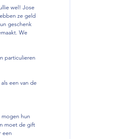
llie wel! Jose 
hebben ze geld 
hun geschenk 
gemaakt. We 
 particulieren 
 als een van de 
I mogen hun 
n moet de gift 
r een 