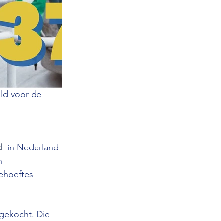
ld voor de 
d
  in Nederland 
n 
ehoeftes 
 gekocht. Die 