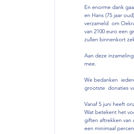
En enorme dank gaat 
en Hans (75 jaar oud
verzameld  om Oekr
van 2100 euro een g
zullen binnenkort zek
Aan deze inzamelings
mee.
We bedanken  iedere 
grootste  donaties v
Vanaf 5 juni heeft on
Wat betekent het vo
giften aftrekken van
een minimaal percen