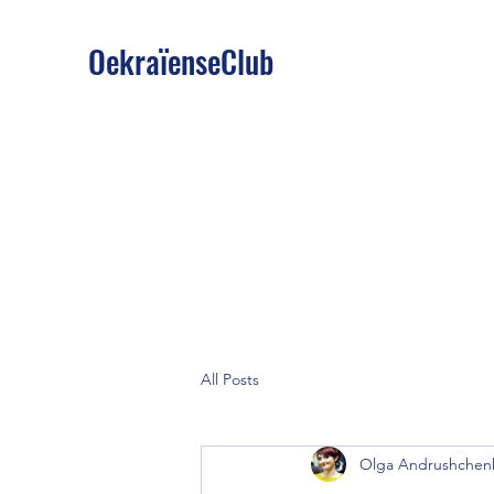
OekraïenseClub
All Posts
Olga Andrushchen