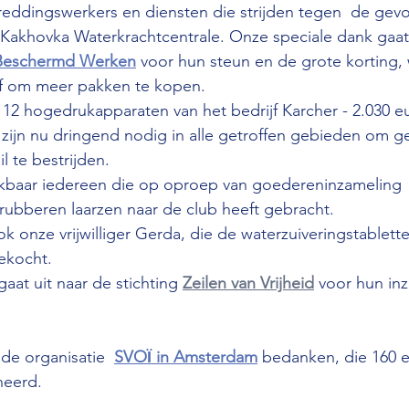
reddingswerkers en diensten die strijden tegen  de gev
 Kakhovka Waterkrachtcentrale. Onze speciale dank gaat 
 Beschermd Werken
 voor hun steun en de grote korting,
f om meer pakken te kopen.
12 hogedrukapparaten van het bedrijf Karcher - 2.030 e
ijn nu dringend nodig in alle getroffen gebieden om gev
l te bestrijden.
nkbaar iedereen die op oproep van goedereninzameling  
rubberen laarzen naar de club heeft gebracht. 
 onze vrijwilliger Gerda, die de waterzuiveringstablett
ekocht.
aat uit naar de stichting 
Zeilen van Vrijheid
 voor hun inz
de organisatie  
SVOЇ in Amsterdam
 bedanken, die 160 e
neerd.