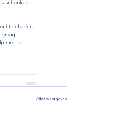
 geschonken 
kochten haden, 
j graag 
lp met de 
Alles weergeven