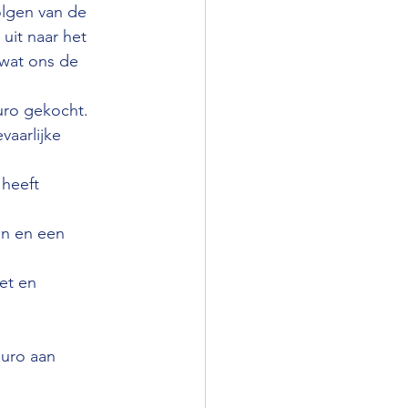
olgen van de 
uit naar het 
 wat ons de 
uro gekocht. 
aarlijke 
heeft 
en en een 
et en 
uro aan 