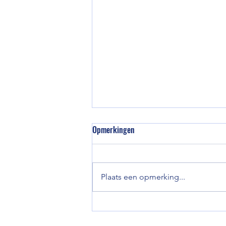
Opmerkingen
Plaats een opmerking...
Getuigen van de waarheid: de
realiteit van gevangenschap naar