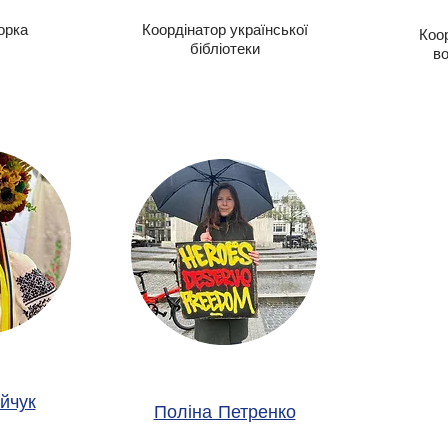
орка
Коордінатор української
Коо
бібліотеки
во
ійчук
Поліна Петренко