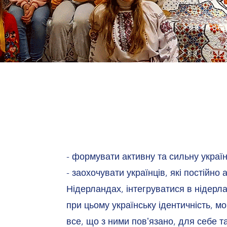
- формувати активну та сильну украї
- заохочувати українців, які постійн
Нідерландах, інтегруватися в нідерла
при цьому українську ідентичність, мов
все, що з ними повʼязано, для себе т