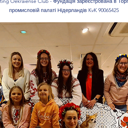
hting Oekraïense Club - Фундація зареєстрована в Тор
промисловій палаті Нідерландів KvK 90065425