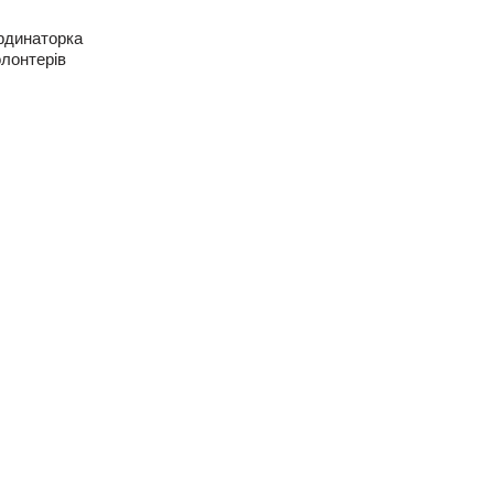
рдинаторка
лонтерів