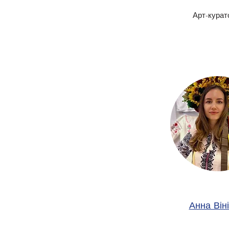
Арт-курат
Анна Він