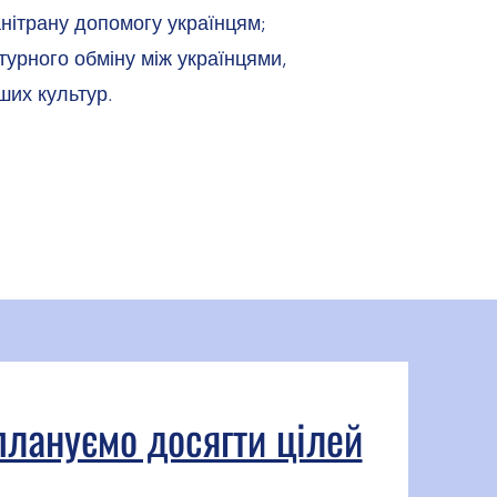
анітрану допомогу українцям;
ьтурного обміну між українцями,
ших культур.
плануємо досягти цілей