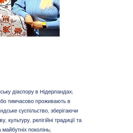
нську діаспору в Нідерландах;
о або тимчасово проживають в
ндське суспільство, зберігаючи
у, культуру, релігійні традиції та
а майбутніх поколінь;