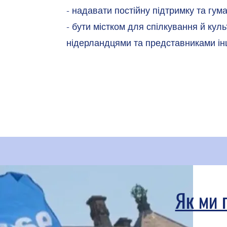
- надавати постійну підтримку та гум
- бути містком для спілкування й кул
нідерландцями та представниками ін
Як ми 