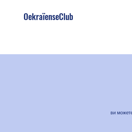
OekraïenseClub
ви можете