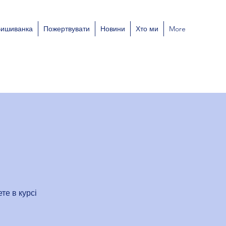
Вишиванка
Пожертвувати
Новини
Хто ми
More
те в курсі