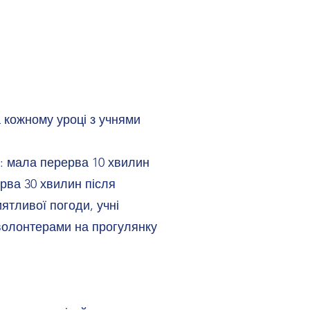
а кожному уроці з учнями
ви: мала перерва 10 хвилин
рва 30 хвилин після
иятливої погоди, учні
волонтерами на прогулянку