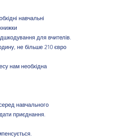
обхідні навчальні
 книжки
ідшкодування для вчителів.
одину, не більше 210 євро
есу нам необхідна
серед навчального
 дати приєднання.
мпенсується.