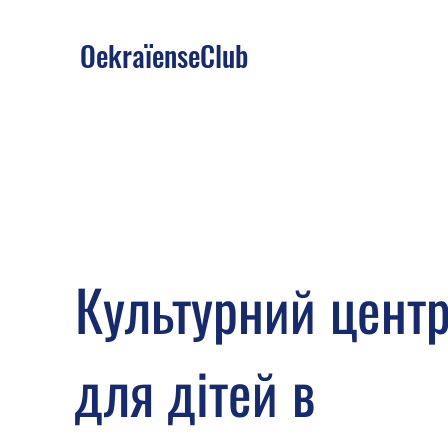
OekraïenseClub
Культурний цент
для дітей в