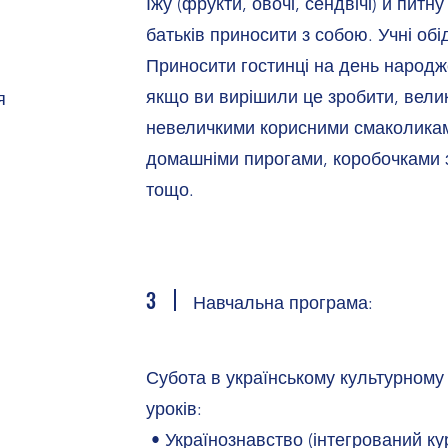
Їжу (фрукти, овочі, сендвічі) й пит
батьків приносити з собою. Учні об
Приносити гостинці на день народж
якщо ви вирішили це зробити, вел
я
невеличкими корисними смаколикам
домашніми пирогами, коробочками 
тощо.
3
Навчальна програма:
Субота в українському культурному 
уроків:
• Українознавство (інтегрований курс