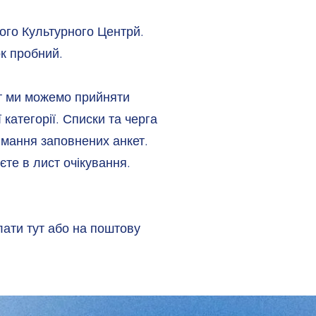
ого Культурного Центрй.
к пробний.
нт ми можемо прийняти
 категорії. Списки та черга
имання заповнених анкет.
єте в лист очікування.
лати тут або на поштову