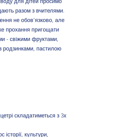
ну воду для дітей просимо
ідають разом з вчителями.
ення не обов’язково, але
ике прохання пригощати
и - свіжими фруктами,
з родзинками, пастилою
цетрі складатиметься з 3х
 історії, культури,