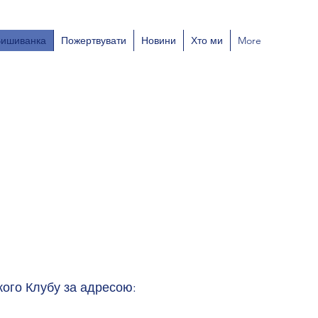
Вишиванка
Пожертвувати
Новини
Хто ми
More
кого Клубу за адресою: