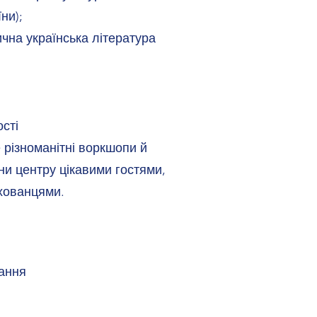
їни);
чна українська література
сті
 різноманітні воркшопи й
ини центру цікавими гостями,
ихованцями.
чання