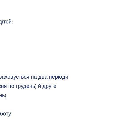
дітей:
раховується на два періоди
сня по грудень) й друге
нь).
уботу