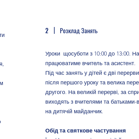
2
Розклад Занять
ти
Уроки щосуботи з 10:00 до 13:00. Н
працюватиме вчитель та асистент.
я,
Під час занять у дітей є дві перер
після першого уроку та велика пере
им
другого. На великій перерві, за спр
виходять з вчителями та батьками-
на дитячій майданчик.
ю
Обід та святкове частування